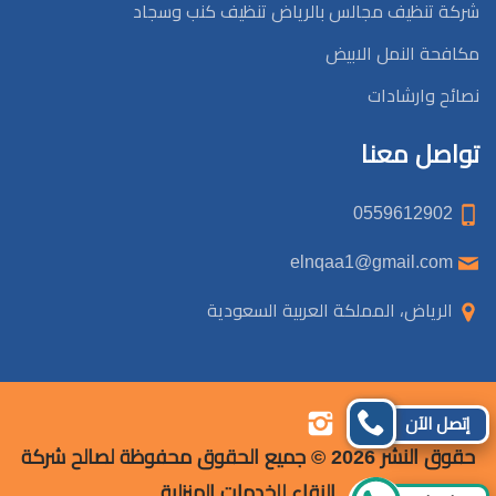
شركة تنظيف مجالس بالرياض تنظيف كنب وسجاد
مكافحة النمل الابيض
نصائح وارشادات
تواصل معنا
0559612902
elnqaa1@gmail.com
الرياض، المملكة العربية السعودية
تابعنا
تابعنا
تابعنا
تابعنا
إتصل الآن
على
على
على
على
حقوق النشر 2026 © جميع الحقوق محفوظة لصالح شركة
فيسبوك
تويتر
يوتيوب
إنستجرام
النقاء للخدمات المنزلية