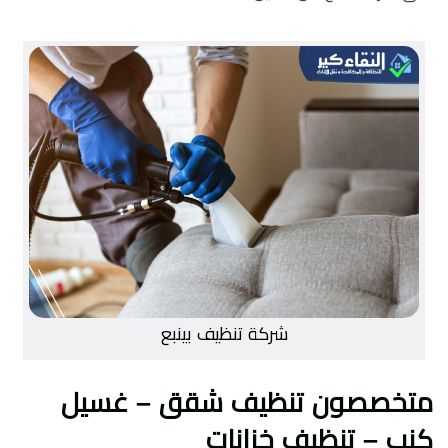
شركة تنظيف بينبع
متخصصون تنظيف شقق – غسيل
كنب – تنظيف خزانات