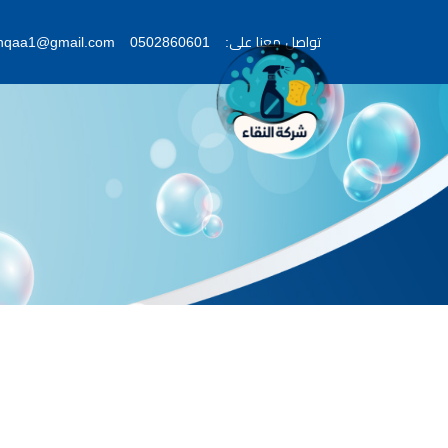
تواصل معنا على:
0502860601
lnqaa1@gmail.com