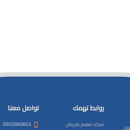
روابط تهمك
تواصل معنا
0502860601
شركة تعقيم بالرياض
نقل