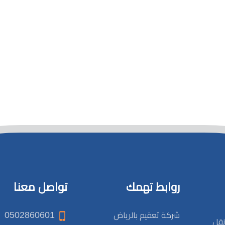
روابط تهمك
تواصل معنا
0502860601
شركة تعقيم بالرياض
نقل