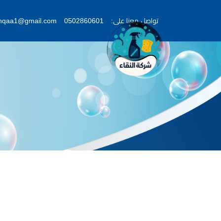
تواصل معنا على:
0502860601
lnqaa1@gmail.com