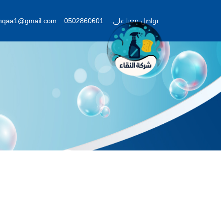
تواصل معنا على:
0502860601
lnqaa1@gmail.com