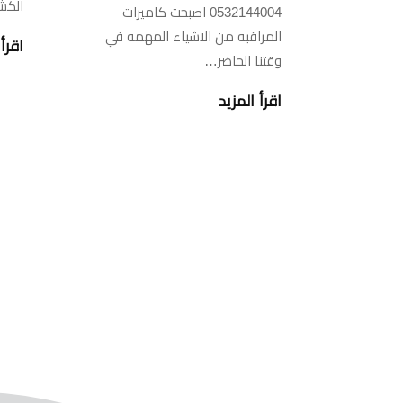
الكش
0532144004 اصبحت كاميرات
المراقبه من الاشياء المهمه في
اقرأ 
وقتنا الحاضر…
اقرأ المزيد