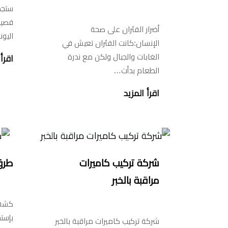
ستجد
فصيل
أضرار الفئران على صحة
اليون
الإنسان:كانت الفئران تعيش في
الغابات والجبال ولكن مع ندرة
اقرأ 
الطعام بدأت…
اقرأ المزيد
شركة تركيب كاميرات
طرق
مراقبة بالخبر
كشف 
بإست
شركة تركيب كاميرات مراقبة بالخبر