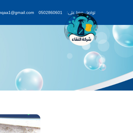
تواصل معنا على:
0502860601
lnqaa1@gmail.com