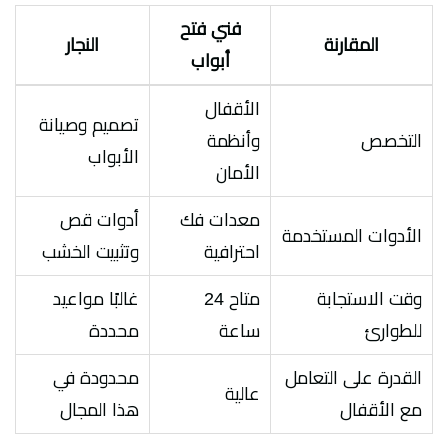
فني فتح
المقارنة
النجار
أبواب
الأقفال
تصميم وصيانة
التخصص
وأنظمة
الأبواب
الأمان
معدات فك
أدوات قص
الأدوات المستخدمة
احترافية
وتثبيت الخشب
وقت الاستجابة
متاح 24
غالبًا مواعيد
للطوارئ
ساعة
محددة
القدرة على التعامل
محدودة في
عالية
مع الأقفال
هذا المجال