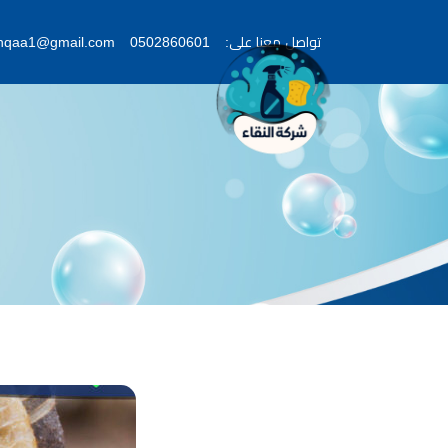
تواصل معنا على:
0502860601
lnqaa1@gmail.com