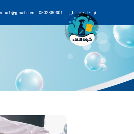
تواصل معنا على:
0502860601
lnqaa1@gmail.com