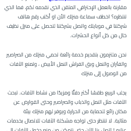
مقارنة بالعمل الإحترافي المتقن الذي نقدمه لكم، فما الذي
تنتظره؟ اخطف سماعة منزلك الأن او أكتب رقم هاتف
شركتنا في موبايلك واتصل بشركتنا لتحصل على منزل نظيف
خال من كل أنواع الحشرات.
نحن ملتزمون بتقديم خدمة رائعة تحمي منزلك من الصراصير
والفئران والنمل وبق الفراش النمل الأبيض ، وتمنع الآفات
من الوصول إلى منزلك
يجلب الربيع طقسًا أكثر دفئًا ومزيدًا من نشاط الآفات. تبحث
الآفات مثل النمل والذباب والصراصير وحتى القوارض عن
مكان رائع للحماية من الحرارة ويوفر لهم منزلك بيئة
مثالية.
لا تنتظر حتى تواجه مشكلة الآفات للاتصال بخدمات
عنايه !
اتصل بنا الآن حتى نتمكن من منع دخول الآفات إلى