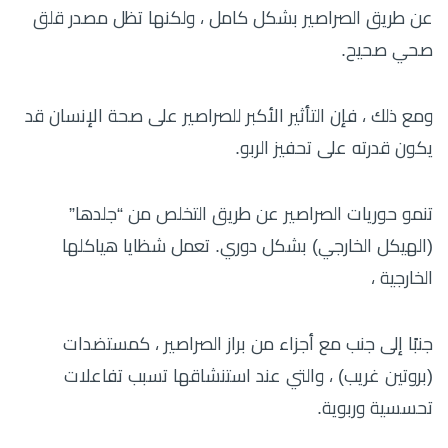
عن طريق الصراصير بشكل كامل ، ولكنها تظل مصدر قلق
صحي صحيح.
ومع ذلك ، فإن التأثير الأكبر للصراصير على صحة الإنسان قد
يكون قدرته على تحفيز الربو.
تنمو حوريات الصراصير عن طريق التخلص من “جلدها”
(الهيكل الخارجي) بشكل دوري. تعمل شظايا هياكلها
الخارجية ،
جنبًا إلى جنب مع أجزاء من براز الصراصير ، كمستضدات
(بروتين غريب) ، والتي عند استنشاقها تسبب تفاعلات
تحسسية وربوية.