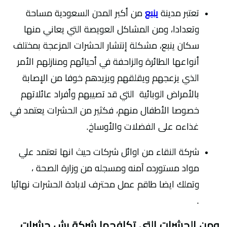
تعتبر مدينة
ينبع
من أكبر المدن السعودية مساحة
وتعدادا، ومن المشاكل العويصة التي يعاني منها
سكان ينبع، مشكلة إنتشار الحشرات المزعجة بمختلف
أنواعها الطائرة والزاحفة في أحيائهم ومنازلهم الأمر
الذي يزعجهم ويقلقهم ويزيدهم خوفا من الإصابة
بالأمراض الوبائية التي قد تصيبهم وأفراد عائلاتهم
خصوصا الأطفال منهم، فكثير من الحشرات يعتمد في
غذاءه على الفضلات والأوساخ.
شركة النقاء من اوائل شركات حيث انها تعتمد علي
مواد مستورده آمنه ومسجله من وزارة الصحة ،
وتملك ايضا طاقم عمل محترف لابادة الحشرات نهائيا
.
ومن الحشرات التي تكافحها شركة رش حشرات