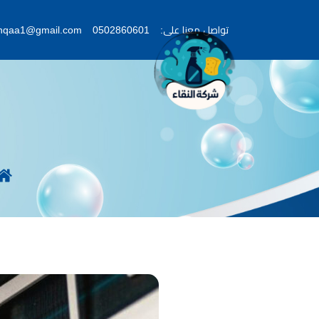
تواصل معنا على:
0502860601
lnqaa1@gmail.com