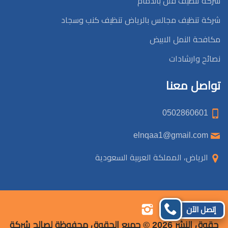
شركة تنظيف فلل بالدمام
شركة تنظيف مجالس بالرياض تنظيف كنب وسجاد
مكافحة النمل الابيض
نصائح وارشادات
تواصل معنا
0502860601
elnqaa1@gmail.com
الرياض، المملكة العربية السعودية
تابعنا
تابعنا
تابعنا
تابعنا
إتصل الآن
على
على
على
على
حقوق النشر 2026 © جميع الحقوق محفوظة لصالح شركة