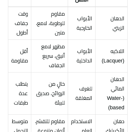
مقاوم
وقت
الدهان
الأبواب
للرطوبة، لامع،
جفاف
الزيتي
الخارجية
متين
أطول
مظهر لامع
اللاكيه
الأبواب
أقل
أنيق، سريع
(Lacquer)
الداخلية
مقاومة
الجفاف
الدهان
خالٍ من
يتطلب
المائي
للغرف
الروائح، صديق
عدة
(Water-
المغلقة
للبيئة
طبقات
based)
دهان
الاستخدام
مقاوم للتقشر،
متوسط
الأكريليك
العام
ألوان متنوعة
التحمل