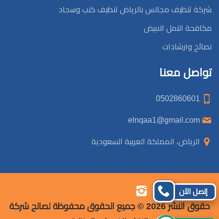
شركة تنظيف مجالس بالرياض تنظيف كنب وسجاد
مكافحة النمل الابيض
نصائح وارشادات
تواصل معنا
0502860601
elnqaa1@gmail.com
الرياض، المملكة العربية السعودية
تابعنا
تابعنا
تابعنا
تابعنا
إتصل الآن
على
على
على
على
حقوق النشر 2026 © جميع الحقوق محفوظة لصالح شركة